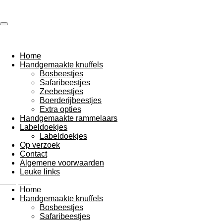
Slaapies
Ga
direct
naar
de
hoofdinhoud
Home
Handgemaakte knuffels
Bosbeestjes
Safaribeestjes
Zeebeestjes
Boerderijbeestjes
Extra opties
Handgemaakte rammelaars
Labeldoekjes
Labeldoekjes
Op verzoek
Contact
Algemene voorwaarden
Leuke links
Slaapies
Home
Handgemaakte knuffels
Bosbeestjes
Safaribeestjes