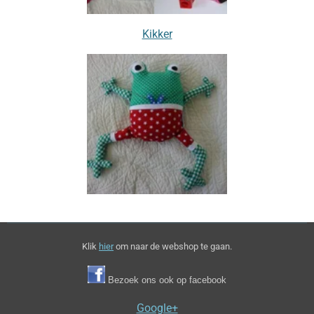
Kikker
Klik
hier
om naar de webshop te gaan.
Bezoek ons ook op facebook
Google+