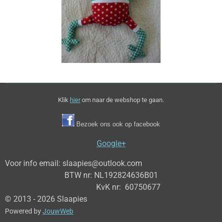
Klik
hier
om naar de webshop te gaan.
Bezoek ons ook op facebook
Google+
Voor info email: slaapies@outlook.com
BTW nr: NL192824636B01
KvK nr: 60750677
© 2013 - 2026 Slaapies
Powered by
JouwWeb