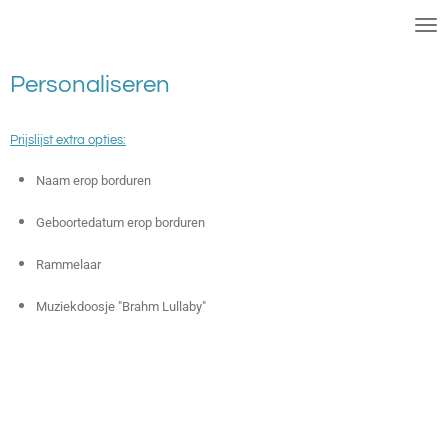
Slaapies
Ga
direct
naar
Personaliseren
de
hoofdinhoud
Prijslijst extra opties:
Naam erop borduren
Geboortedatum erop borduren
Rammelaar
Muziekdoosje "Brahm Lullaby"